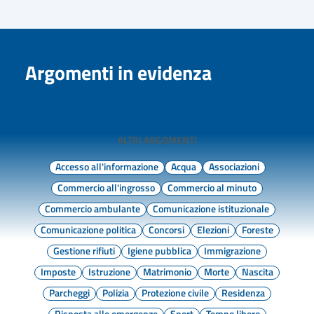
Argomenti in evidenza
ALTRI ARGOMENTI
Accesso all'informazione
Acqua
Associazioni
Commercio all'ingrosso
Commercio al minuto
Commercio ambulante
Comunicazione istituzionale
Comunicazione politica
Concorsi
Elezioni
Foreste
Gestione rifiuti
Igiene pubblica
Immigrazione
Imposte
Istruzione
Matrimonio
Morte
Nascita
Parcheggi
Polizia
Protezione civile
Residenza
Risposta alle emergenze
Sport
Tempo libero