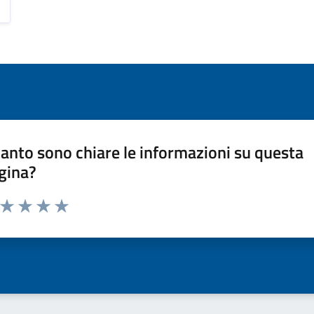
anto sono chiare le informazioni su questa
gina?
a da 1 a 5 stelle la pagina
ta 1 stelle su 5
Valuta 2 stelle su 5
Valuta 3 stelle su 5
Valuta 4 stelle su 5
Valuta 5 stelle su 5