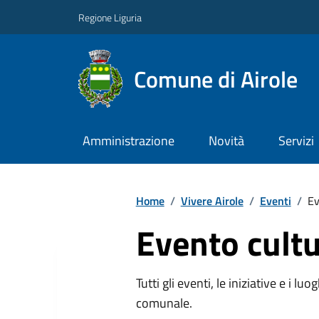
Regione Liguria
Comune di Airole
Amministrazione
Novità
Servizi
Home
/
Vivere Airole
/
Eventi
/
Ev
Evento cultu
Tutti gli eventi, le iniziative e i lu
comunale.