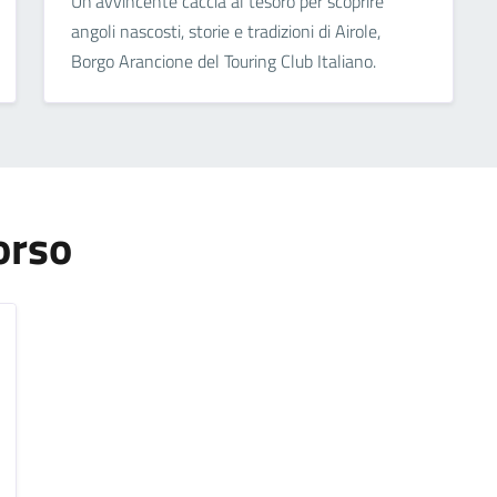
Un’avvincente caccia al tesoro per scoprire
angoli nascosti, storie e tradizioni di Airole,
Borgo Arancione del Touring Club Italiano.
orso