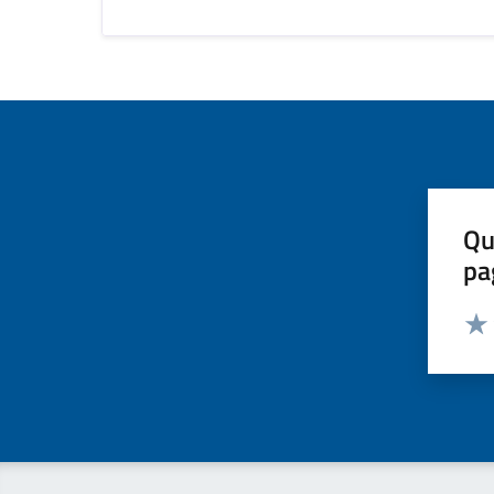
Qu
pa
Valut
Valu