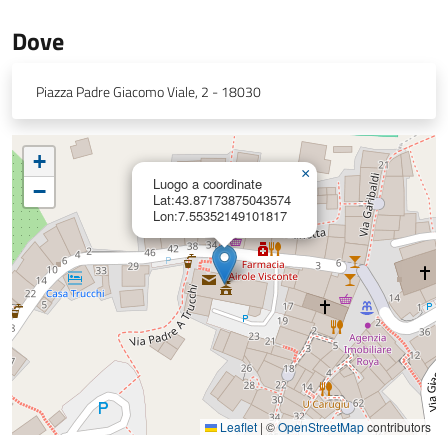
Dove
Piazza Padre Giacomo Viale, 2 - 18030
+
×
Luogo a coordinate
−
Lat:43.87173875043574
Lon:7.55352149101817
Leaflet
|
©
OpenStreetMap
contributors